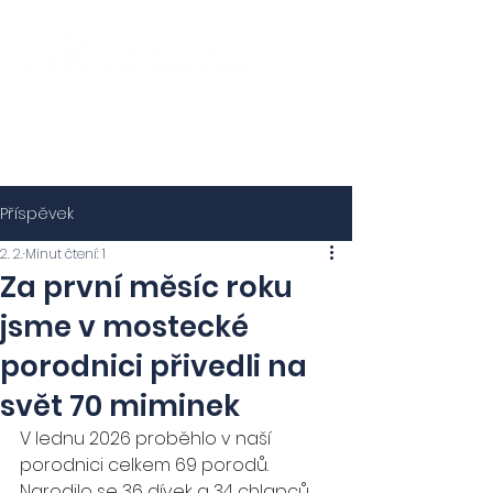
Příspěvek
2. 2.
Minut čtení: 1
Za první měsíc roku
jsme v mostecké
porodnici přivedli na
svět 70 miminek
V lednu 2026 proběhlo v naší 
porodnici celkem 69 porodů. 
Narodilo se 36 dívek a 34 chlapců , 