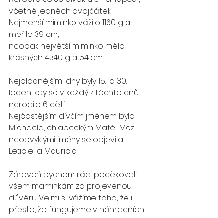
včetně jedněch dvojčátek. 
Nejmenší miminko vážilo 1160 g a 
měřilo 39 cm,
naopak největší miminko mělo 
krásných 4340 g a 54 cm.
Nejplodnějšími dny byly 15.  a 30.  
leden, kdy se v každý z těchto dnů 
narodilo 6 dětí.
Nejčastějším dívčím jménem byla 
Michaela, chlapeckým Matěj. Mezi 
neobvyklými jmény se objevila 
Leticie  a Mauricio.
Zároveň bychom rádi poděkovali 
všem maminkám za projevenou 
důvěru. Velmi si vážíme toho, že i 
přesto, že fungujeme v náhradních 