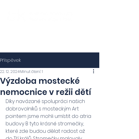
Příspěvek
22. 12. 2024
Minut čtení: 1
Výzdoba mostecké
nemocnice v režii dětí
Díky navázané spolupráci našich 
dobrovolníků s mosteckým Art 
pointem jsme mohli umístit do atria 
budovy B tyto krásné stromečky, 
které zde budou dělat radost až 
do Tří králů. Stromečky malovaly 