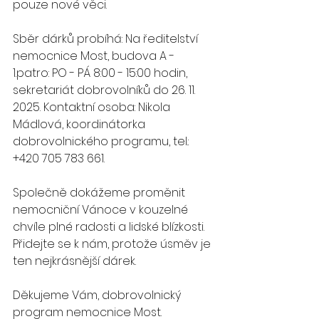
pouze nové věci.
Sběr dárků probíhá: Na ředitelství 
nemocnice Most, budova A - 
1.patro: PO - PÁ 8:00 - 15:00 hodin, 
sekretariát dobrovolníků do 26. 11. 
2025. Kontaktní osoba: Nikola 
Mádlová, koordinátorka 
dobrovolnického programu, tel.: 
+420 705 783 661.
Společně dokážeme proměnit 
nemocniční Vánoce v kouzelné 
chvíle plné radosti a lidské blízkosti. 
Přidejte se k nám, protože úsměv je 
ten nejkrásnější dárek.
Děkujeme Vám, dobrovolnický 
program nemocnice Most.