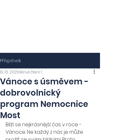
Příspěvek
13. 10. 2025
Minut čtení: 1
Vánoce s úsměvem -
dobrovolnický
program Nemocnice
Most
Blíží se nejkrásnější čas v roce - 
Vánoce. Ne každý z nás je může 
prožít se svými blízkými. Proto 