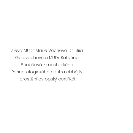
Zleva: MUDr. Marie Váchová, Dr. Liliia 
Golovachová a MUDr. Kateřina 
Bunešová z mosteckého 
Perinatologického centra obhájily 
prestižní evropský certifikát
Zobrazit vše
Nejnovější příspěvky