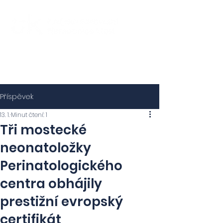
Příspěvek
13. 1.
Minut čtení: 1
Tři mostecké
neonatoložky
Perinatologického
centra obhájily
prestižní evropský
certifikát