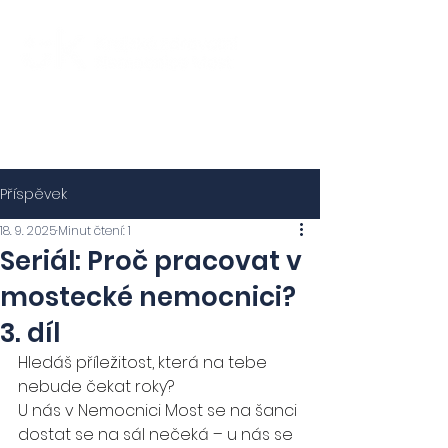
Příspěvek
18. 9. 2025
Minut čtení: 1
Seriál: Proč pracovat v
mostecké nemocnici?
3. díl
Hledáš příležitost, která na tebe 
nebude čekat roky?
U nás v Nemocnici Most se na šanci 
dostat se na sál nečeká – u nás se 