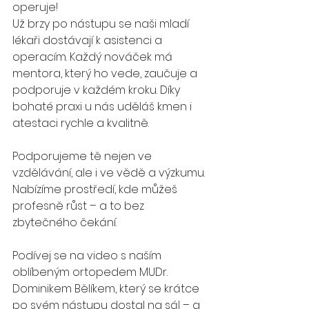
operuje!
Už brzy po nástupu se naši mladí 
lékaři dostávají k asistenci a 
operacím. Každý nováček má 
mentora, který ho vede, zaučuje a 
podporuje v každém kroku. Díky 
bohaté praxi u nás uděláš kmen i 
atestaci rychle a kvalitně.
Podporujeme tě nejen ve 
vzdělávání, ale i ve vědě a výzkumu. 
Nabízíme prostředí, kde můžeš 
profesně růst – a to bez 
zbytečného čekání.
Podívej se na video s naším 
oblíbeným ortopedem MUDr. 
Dominikem Bělíkem, který se krátce 
po svém nástupu dostal na sál – a 