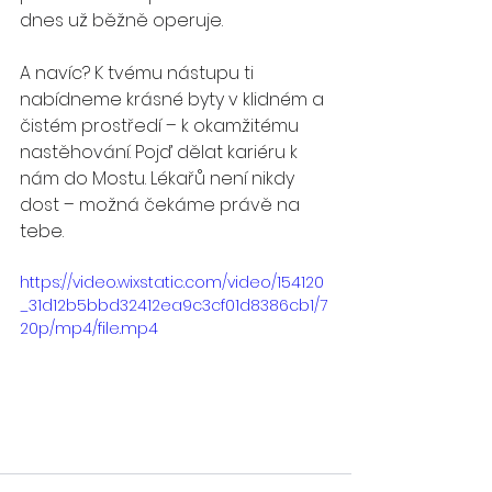
dnes už běžně operuje.
A navíc? K tvému nástupu ti 
nabídneme krásné byty v klidném a 
čistém prostředí – k okamžitému 
nastěhování. Pojď dělat kariéru k 
nám do Mostu. Lékařů není nikdy 
dost – možná čekáme právě na 
tebe.
https://video.wixstatic.com/video/154120
_31d12b5bbd32412ea9c3cf01d8386cb1/7
20p/mp4/file.mp4