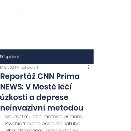
Příspěvek
17. 6. 2024
Minut čtení: 1
Reportáž CNN Prima
NEWS: V Mostě léčí
úzkosti a deprese
neinvazivní metodou
Neurostimulační metoda primáře 
Psychiatrického oddělení Jakuba 
Albrechta přináší šetrnou léčbu 