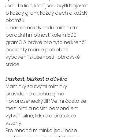
Jsou to lidé, kteří jsou zvyklí bojovat 
o každý gram, každý dech a každý 
okamžik.
U nás se někdy rodí i miminka s 
porodní hmotností kolem 500 
gramů. A právě pro tyto nejkřehčí 
pacienty máme potřebné 
vybavení, zkušenosti i obrovské 
srdce.
Lidskost, blízkost a důvěra
Maminky za svými miminky 
pravidelně docházejí na 
novorozenecký JIP. Velmi často se 
mezi nimi a naším personálem 
vytváří silné, lidské a přátelské 
vztahy.
Pro mnohá miminka jsou naše 