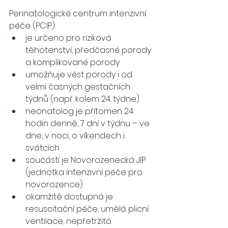
Perinatologické centrum intenzivní 
péče (PCIP):
je určeno pro riziková 
těhotenství, předčasné porody 
a komplikované porody
umožňuje vést porody i od 
velmi časných gestačních 
týdnů (např. kolem 24. týdne)
neonatolog je přítomen 24 
hodin denně, 7 dní v týdnu – ve 
dne, v noci, o víkendech i 
svátcích
součástí je Novorozenecká JIP 
(jednotka intenzivní péče pro 
novorozence)
okamžitě dostupná je 
resuscitační péče, umělá plicní 
ventilace, nepřetržitá 