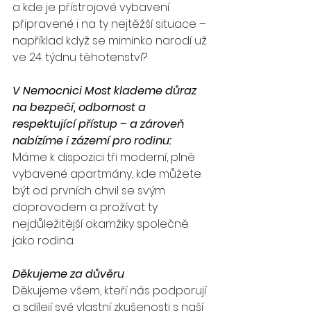
a kde je přístrojové vybavení 
připravené i na ty nejtěžší situace – 
například když se miminko narodí už 
ve 24. týdnu těhotenství?
V Nemocnici Most klademe důraz 
na bezpečí, odbornost a 
respektující přístup – a zároveň 
nabízíme i zázemí pro rodinu:
Máme k dispozici tři moderní, plně 
vybavené apartmány, kde můžete 
být od prvních chvil se svým 
doprovodem a prožívat ty 
nejdůležitější okamžiky společně 
jako rodina.
Děkujeme za důvěru
Děkujeme všem, kteří nás podporují 
a sdílejí své vlastní zkušenosti s naší 