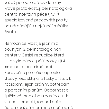
každý porod je předvídatelný. 
Právě proto existují perinatologická 
centra intenzivní péče (PCIP) – 
specializovaná pracoviště pro ty 
nejnáročnější a nejkřehčí začátky 
života.
Nemocnice Most je jedním z 
pouhých 12 perinatologických 
center v České republice, která 
tuto výjimečnou péči poskytují. A 
jsme na to nesmírně hrdí.
Zároveň je pro nás naprosto 
klíčový respektující a lidský přístup k 
rodičkám, jejich přáním, potřebám 
a porodním plánům. Odbornost a 
špičková medicína u nás jdou ruku 
v ruce s empatií, komunikací a 
úctou k každé mamince a její rodině.