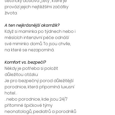
sestřičky doslova „tety“, které je 
provází jejich nejtěžšími začátky 
života.
A ten nejkrásnější okamžik?
Když si maminka po týdnech nebo i 
měsících intenzivní péče odnáší 
své miminko domů. To jsou chvíle, 
na které se nezapomíná.
Komfort vs. bezpečí?
Někdy je potřeba si položit 
důležitou otázku:
Je pro bezpečný porod důležitější 
porodnice, která připomíná luxusní 
hotel…
…nebo porodnice, kde jsou 24/7 
přítomné špičkové týmy 
neonatologů, pediatrů a porodníků 