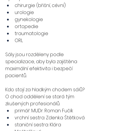
chirurgie (břišní, cévní)
urologie
gynekologie
ortopedie
traumatologie
ORL
Sály jsou rozděleny podle 
specializace, aby byla zajištěna 
maximální efektivita i bezpečí 
pacientů.
Kdo stojí za hladkým chodem sálů?
O chod oddělení se stará tým 
zkušených profesionálů:
primář: MUDr. Roman Fučík
vrchní sestra: Zdenka Štětková
staniční sestra: Klára 