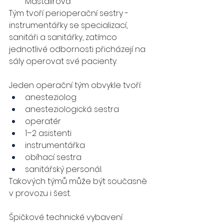
Maštalířová
Tým tvoří perioperační sestry - 
instrumentářky se specializací, 
sanitáři a sanitářky, zatímco 
jednotlivé odbornosti přicházejí na 
sály operovat své pacienty.
Jeden operační tým obvykle tvoří:
anesteziolog 
anesteziologická sestra 
operatér 
1–2 asistenti 
instrumentářka 
obíhací sestra 
sanitářský personál.
Takových týmů může být současně 
v provozu i šest.
Špičkové technické vybavení