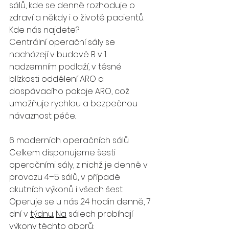
sálů, kde se denně rozhoduje o 
zdraví a někdy i o životě pacientů.
Kde nás najdete?
Centrální operační sály se 
nacházejí v budově B v 1. 
nadzemním podlaží, v těsné 
blízkosti oddělení ARO a 
dospávacího pokoje ARO, což 
umožňuje rychlou a bezpečnou 
návaznost péče.
6 moderních operačních sálů
Celkem disponujeme šesti 
operačními sály, z nichž je denně v 
provozu 4–5 sálů, v případě 
akutních výkonů i všech šest. 
Operuje se u nás 24 hodin denně, 7 
dní v 
týdnu.
Na
 sálech probíhají 
výkony těchto oborů: