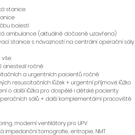
ká stanice
tanice
čbu bolesti
cká ambulance (aktuálně dočasně uzavřena)
cí stanice s návazností na centrální operační sály
a vše:
 anestezií ročně
itačních a urgentních pacientů ročně
ých resuscitačních lůžek + urgentní příjmové lůžko
ní o další lůžka pro dospělé i dětské pacienty
operačních sálů + další komplementární pracoviště
oring, moderní ventilátory pro UPV
cká impedanční tomografie, entropie, NMT