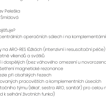
lav Peleška
a Šmídová
jišťuje?
 centrálních operačních sálech i na komplementární
 na ARO-RES lůžkách (intenzivní i resuscitační péče)
etně víkendů a svátků
tí i dospělých (bez váhového omezení u novorozen
vyšetření magnetické rezonance
ezie při císařských řezech
šovaných pracovištích a komplementních úsecích
tačního týmu (lékař, sestra ARO, sanitář) pro celou
d k selhání životních funkcí)