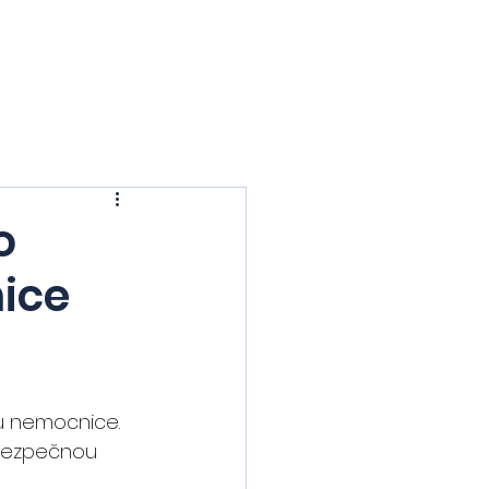
ia
Mostecko
Obory
Blog
O nás
Kontakt
o
ice
řů nemocnice. 
 bezpečnou 