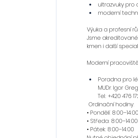
ultrazvuky pro a
moderní techni
Výuka a profesní rů
Jsme akreditované
kmen i další specia
Moderní pracoviště
Poradna pro léč
MUDr. Igor Gre
       Tel.: +420 476 
 Ordinační hodiny:
• Pondělí: 8:00–14:0
• Středa: 8:00–14:00
• Pátek: 8:00–14:00
Nutné objednání př