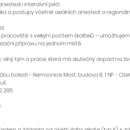
nestezii i intenzivní péči
ka a postupy včetně axiálních anestezií a regionál
st
 pracoviště s velkým počtem školitelů – umožňujem
lizační přípravu na jednom místě.
, silný tým a práce, která má skutečný dopad na živ
bu bolesti - Nemocnice Most, budova B, 1. NP - Ošetřu
guš
172 265
0
edem a žádanka od ošetřujícího lékaře (typ K) + zd