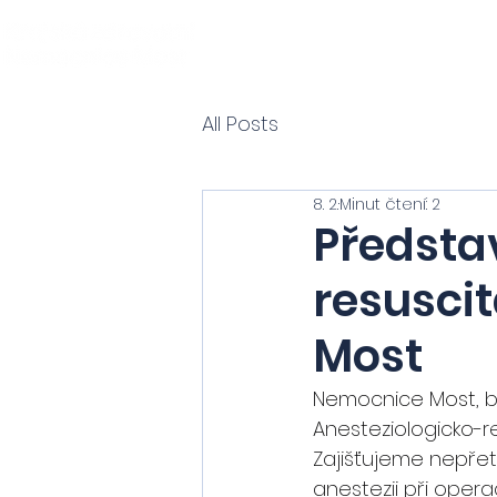
All Posts
8. 2.
Minut čtení: 2
Předsta
resusci
Most
Nemocnice Most, bu
Anesteziologicko-re
Zajišťujeme nepřet
anestezii při opera