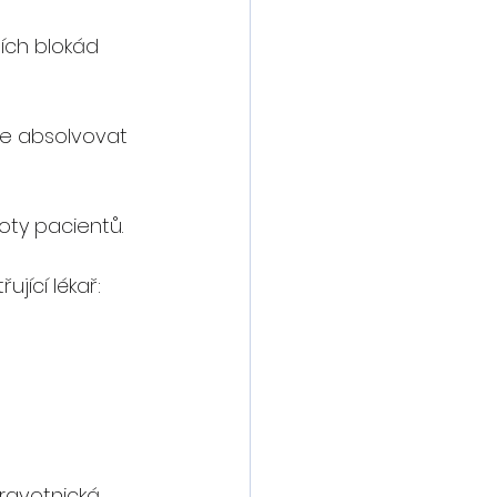
ních blokád
e absolvovat 
oty pacientů.
jící lékař: 
ravotnická 