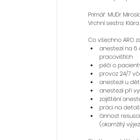
Primář: MUDr. Miros
Vrchní sestra: Klár
Co všechno ARO za
anestezii na 6
pracovištích
péči o pacienty
provoz 24/7 vč
anestezii u dě
anestezii při 
zajištění anest
práci na deta
činnost resusci
(okamžitý výjez