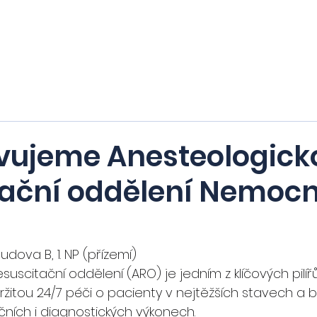
Domů
Nabízíme
Hledáme
Stipend
vujeme Anesteologick
tační oddělení Nemocn
dova B, 1. NP (přízemí)
suscitační oddělení (ARO) je jedním z klíčových pilí
ržitou 24/7 péči o pacienty v nejtěžších stavech a
čních i diagnostických výkonech.