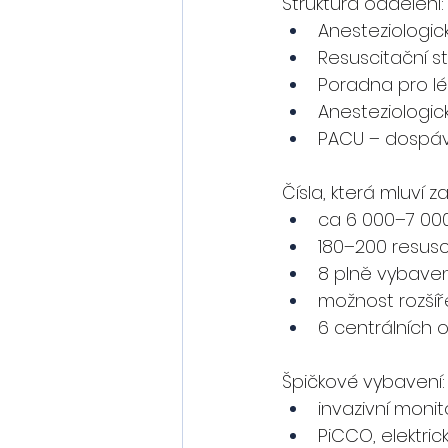
Struktura oddělení:
Anesteziologic
Resuscitační s
Poradna pro lé
Anesteziologi
PACU – dospáva
Čísla, která mluví z
ca 6 000–7 000
180–200 resusc
8 plně vybaven
možnost rozšíře
6 centrálních 
Špičkové vybavení:
invazivní monit
PiCCO, elektri