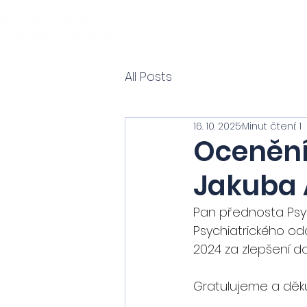
All Posts
16. 10. 2025
Minut čtení: 1
Ocenění
Jakuba A
Pan přednosta Psych
Psychiatrického od
2024 za zlepšení do
Gratulujeme a děku