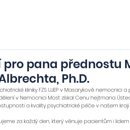
Domů
Nabízíme
Hledáme
Stipend
 pro pana přednostu 
lbrechta, Ph.D.
iatrické kliniky FZS UJEP v Masarykově nemocnici a 
dělení v Nemocnici Most získal Cenu hejtmana Ústec
stupnosti a kvality psychiatrické péče v našem kraji.
jeme za každý den, který věnuje pacientům i lidem 