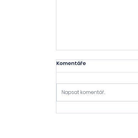
Komentáře
Napsat komentář...
Eliška s Natálií sbírají
zkušenosti na
mosteckém
novorozeneckém