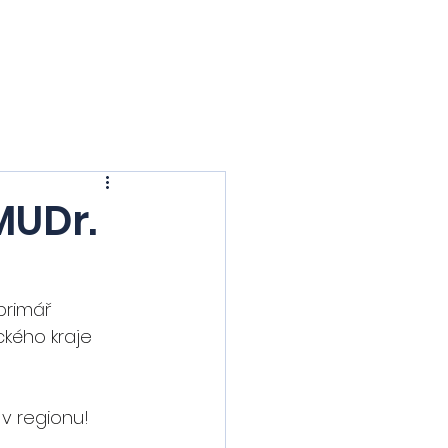
ia
Mostecko
Obory
Blog
O nás
Kontakt
MUDr.
primář 
kého kraje 
v regionu!