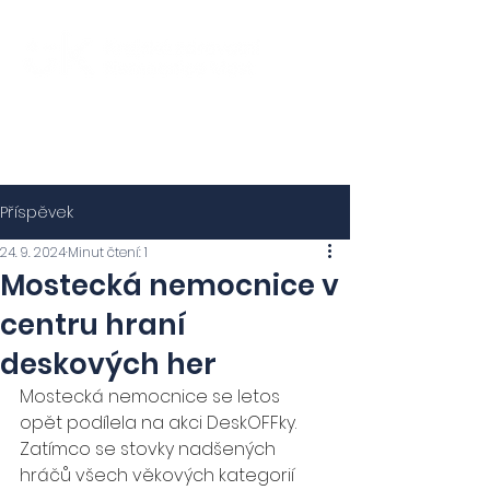
Příspěvek
24. 9. 2024
Minut čtení: 1
Mostecká nemocnice v
centru hraní
deskových her
Mostecká nemocnice se letos 
opět podílela na akci DeskOFFky. 
Zatímco se stovky nadšených 
hráčů všech věkových kategorií 