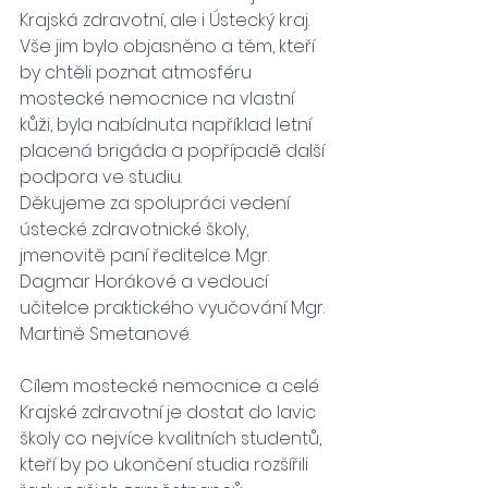
Krajská zdravotní, ale i Ústecký kraj. 
Vše jim bylo objasněno a těm, kteří 
by chtěli poznat atmosféru 
mostecké nemocnice na vlastní 
kůži, byla nabídnuta například letní 
placená brigáda a popřípadě další 
podpora ve studiu.
Děkujeme za spolupráci vedení 
ústecké zdravotnické školy, 
jmenovitě paní ředitelce Mgr. 
Dagmar Horákové a vedoucí 
učitelce praktického vyučování Mgr. 
Martině Smetanové.
Cílem mostecké nemocnice a celé 
Krajské zdravotní je dostat do lavic 
školy co nejvíce kvalitních studentů, 
kteří by po ukončení studia rozšířili 