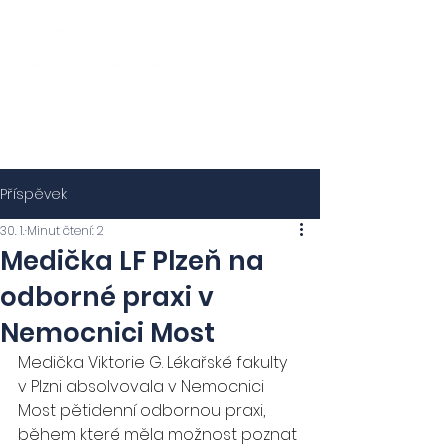
Příspěvek
30. 1.
Minut čtení: 2
Medička LF Plzeň na
odborné praxi v
Nemocnici Most
Medička Viktorie G. Lékařské fakulty 
v Plzni absolvovala v Nemocnici 
Most pětidenní odbornou praxi, 
během které měla možnost poznat 