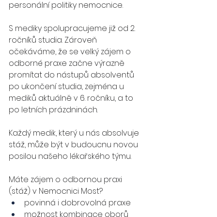
personální politiky nemocnice.
S mediky spolupracujeme již od 2. 
ročníků studia. Zároveň 
očekáváme, že se velký zájem o 
odborné praxe začne výrazně 
promítat do nástupů absolventů 
po ukončení studia, zejména u 
mediků aktuálně v 6. ročníku, a to 
po letních prázdninách.
Každý medik, který u nás absolvuje 
stáž, může být v budoucnu novou 
posilou našeho lékařského týmu.
Máte zájem o odbornou praxi 
(stáž) v Nemocnici Most?
povinná i dobrovolná praxe
možnost kombinace oborů