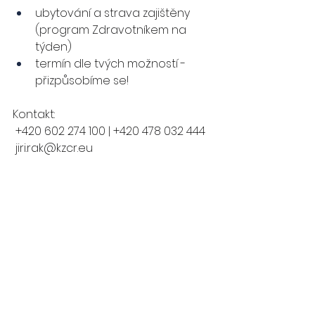
ubytování a strava zajištěny 
(program Zdravotníkem na 
týden)
termín dle tvých možností - 
přizpůsobíme se!
Kontakt:
 +420 602 274 100 | +420 478 032 444
jiri.rak@kzcr.eu