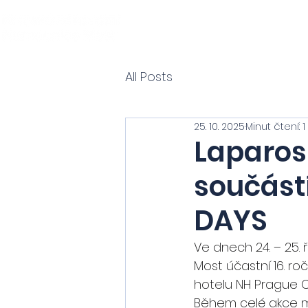
All Posts
25. 10. 2025
Minut čtení: 1
Laparos
součást
DAYS
Ve dnech 24. – 25.
Most účastní 16. ro
hotelu NH Prague Ci
Během celé akce má