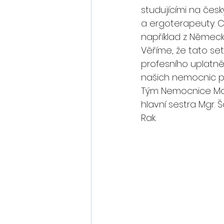
studujícími na český
a ergoterapeuty. C
například z Německ
Věříme, že tato set
profesního uplatně
našich nemocnic při
Tým Nemocnice Most
hlavní sestra Mgr.
Rak.