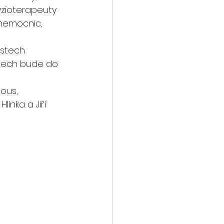
fyzioterapeuty 
nemocnic, 
ostech 
etech bude do 
ous,
inka a Jiří 