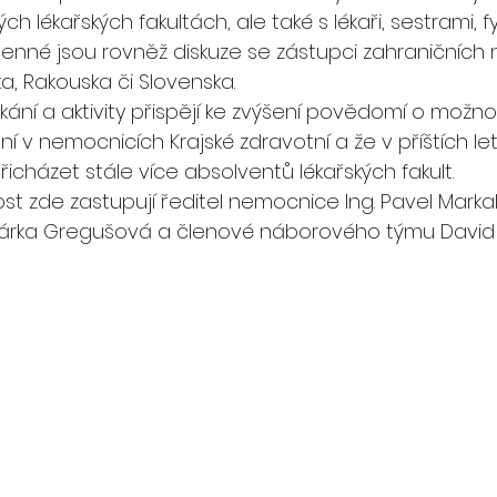
ch lékařských fakultách, ale také s lékaři, sestrami, 
enné jsou rovněž diskuze se zástupci zahraničních 
a, Rakouska či Slovenska.
kání a aktivity přispějí ke zvýšení povědomí o možn
ní v nemocnicích Krajské zdravotní a že v příštích l
cházet stále více absolventů lékařských fakult.
 zde zastupují ředitel nemocnice Ing. Pavel Markal
 Šárka Gregušová a členové náborového týmu David Hl