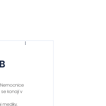
ia
Mostecko
Obory
Blog
O nás
Kontakt
OB
ci Nemocnice 
 se konají v 
 mediky, 