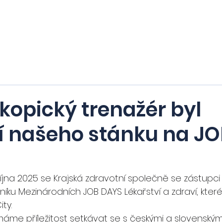
Domů
Nabízíme
Hledáme
Stipend
kopický trenažér byl
í našeho stánku na J
 října 2025 se Krajská zdravotní společně se zástup
čníku Mezinárodních JOB DAYS Lékařství a zdraví, které
ty.
me příležitost setkávat se s českými a slovenskými