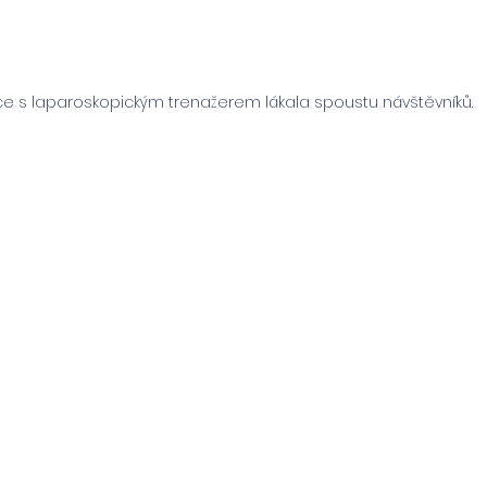
ce s laparoskopickým trenažerem lákala spoustu návštěvníků.