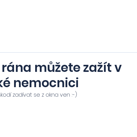
Domů
Nabízíme
Hledáme
Stipend
 rána můžete zažít v
é nemocnici
odí zadívat se z okna ven :-) 