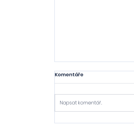
Komentáře
Napsat komentář...
Eliška s Natálií sbírají
zkušenosti na