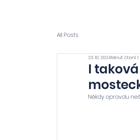
All Posts
23. 10. 2024
Minut čtení: 1
I taková
mosteck
Někdy opravdu nešk