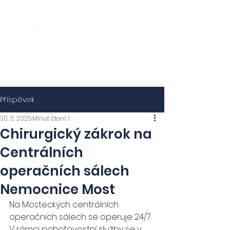
Příspěvek
30. 5. 2025
Minut čtení: 1
Chirurgický zákrok na
Centrálních
operačních sálech
Nemocnice Most
Na Mosteckých centrálních 
operačních sálech se operuje 24/7. 
V rámci pohotovostní služby se v 