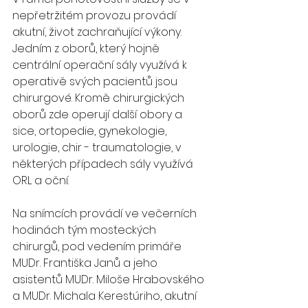
nepřetržitém provozu provádí 
akutní, život zachraňující výkony. 
Jedním z oborů, který hojně 
centrální operační sály využívá k 
operativě svých pacientů jsou 
chirurgové. Kromě chirurgických 
oborů zde operují další obory a 
sice, ortopedie, gynekologie, 
urologie, chir - traumatologie, v 
některých případech sály využívá 
ORL a oční.
Na snímcích provádí ve večerních 
hodinách tým mosteckých 
chirurgů, pod vedením primáře 
MUDr. Františka Janů a jeho 
asistentů MUDr. Miloše Hrabovského 
a MUDr. Michala Kerestúriho, akutní 