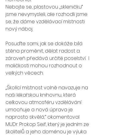
Nebojte se, plastovou „skleničku“ 
jsme nevymysleli, ale rozhodli jsme 
se, že dáme vzdělávací místnosti 
nový náboj. 
Posuďte sami, jak se dokáže bílá 
stěna proměnit, dělat radost a 
zároveň předává určité poselství.  I 
maličkosti mohou rozhodnout o 
velkých věcech. 
„Školící místnost volně navazuje na 
naši lékařskou knihovnu, která 
celkovou atmosféru vzdělávání 
umocňuje a nová úprava je 
naprosto skvělá,“ okomentoval 
MUDr. Prokop Seif, který je jedním ze 
školitelů a jeho doménou je výuka 