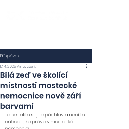
Příspěvek
17. 4. 2025
Minut čtení: 1
Bílá zeď ve školící
místnosti mostecké
nemocnice nově září
barvami
To se takto sejde pár hlav a není to 
náhoda, že právě v mostecké 
nemocnici. 