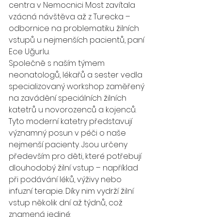
centra v Nemocnici Most zavítala 
vzácná návštěva až z Turecka – 
odbornice na problematiku žilních 
vstupů u nejmenších pacientů, paní 
Ece Uğurlu.
Společně s naším týmem 
neonatologů, lékařů a sester vedla 
specializovaný workshop zaměřený 
na zavádění speciálních žilních 
katetrů u novorozenců a kojenců.
Tyto moderní katetry představují 
významný posun v péči o naše 
nejmenší pacienty. Jsou určeny 
především pro děti, které potřebují 
dlouhodobý žilní vstup – například 
při podávání léků, výživy nebo 
infuzní terapie. Díky nim vydrží žilní 
vstup několik dní až týdnů, což 
znamená jediné: