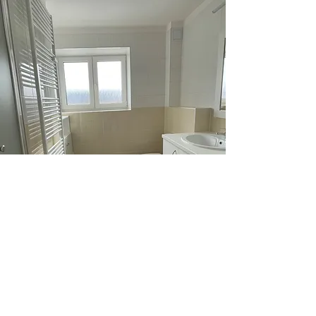
Klidné bydlení